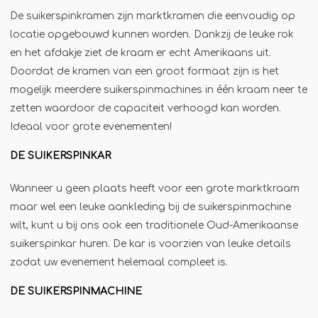
Jägermeister-tap
De suikerspinkramen zijn marktkramen die eenvoudig op
locatie opgebouwd kunnen worden. Dankzij de leuke rok
Kebabgrill
en het afdakje ziet de kraam er echt Amerikaans uit.
Partytrailer
Doordat de kramen van een groot formaat zijn is het
Poffertjes
mogelijk meerdere suikerspinmachines in één kraam neer te
Popcornmachine
zetten waardoor de capaciteit verhoogd kan worden.
Ideaal voor grote evenementen!
Slush
Slurphut
DE SUIKERSPINKAR
Smoothiebar
Wanneer u geen plaats heeft voor een grote marktkraam
Soepkraam
maar wel een leuke aankleding bij de suikerspinmachine
Stroopwafelkraam
wilt, kunt u bij ons ook een traditionele Oud-Amerikaanse
suikerspinkar huren. De kar is voorzien van leuke details
Sinaasappelpers
zodat uw evenement helemaal compleet is.
Suikerspinmachine
DE SUIKERSPINMACHINE
Wafelkraam