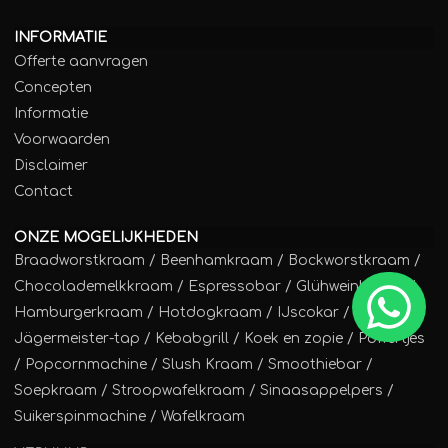
INFORMATIE
Offerte aanvragen
Concepten
Informatie
Voorwaarden
Disclaimer
Contact
ONZE MOGELIJKHEDEN
Braadworstkraam
/
Beenhamkraam
/
Bockworstkraam
/
Chocolademelkkraam
/
Espressobar
/
Glühweinkraam
/
Hamburgerkraam
/
Hotdogkraam
/
IJscokar
/
Jägermeister-tap
/
Kebabgrill
/
Koek en zopie
/
Poffertjes
/
Popcornmachine
/
Slush Kraam
/
Smoothiebar
/
Soepkraam
/
Stroopwafelkraam
/
Sinaasappelpers
/
Suikerspinmachine
/
Wafelkraam