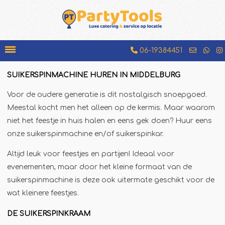
06-19384451
SUIKERSPINMACHINE HUREN IN MIDDELBURG
Bakfiets
Voor de oudere generatie is dit nostalgisch snoepgoed.
Beenhamkraam
Meestal kocht men het alleen op de kermis. Maar waarom
Chocolademelkkraam
niet het feestje in huis halen en eens gek doen? Huur eens
onze suikerspinmachine en/of suikerspinkar.
Espressobar
Foodtruck
Altijd leuk voor feestjes en partijen! Ideaal voor
evenementen, maar door het kleine formaat van de
Glühweinkraam
suikerspinmachine is deze ook uitermate geschikt voor de
Hamburgerkraam
wat kleinere feestjes.
Hotdogkraam
DE SUIKERSPINKRAAM
IJscokar