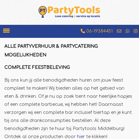
06-19384451
ALLE PARTYVERHUUR & PARTYCATERING
Bakfiets
MOGELIJKHEDEN
Beenhamkraam
COMPLETE FEESTBELEVING
Chocolademelkkraam
Bij ons kun jij alle benodigdheden huren om jouw feest
Espressobar
compleet te maken! Wij bieden alles op het gebied van
Foodtruck
eten & drinken. Of je nu op zoek bent naar heerlijke hapjes
Glühweinkraam
of een complete barbecue, wij hebben het! Daarnaast
verzorgen wij een complete bar inclusief biertap en je kunt
Hamburgerkraam
bij ons alle drankconsumpties bestellen. Al deze
Hotdogkraam
benodigdheden zijn te huur bij Partytools Middelburg!
IJscokar
Ontdek al onze producten door
hier
te klikken!