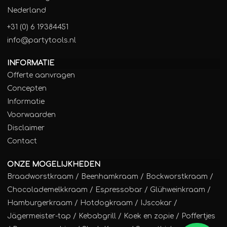
Nederland
+31 (0) 6 19384451
info@partytools.nl
INFORMATIE
Offerte aanvragen
Concepten
Informatie
Voorwaarden
Disclaimer
Contact
ONZE MOGELIJKHEDEN
Braadworstkraam
/
Beenhamkraam
/
Bockworstkraam
/
Chocolademelkkraam
/
Espressobar
/
Glühweinkraam
/
Hamburgerkraam
/
Hotdogkraam
/
IJscokar
/
Jägermeister-tap
/
Kebabgrill
/
Koek en zopie
/
Poffertjes