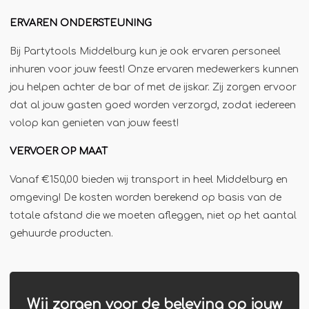
Jägermeister-tap
ERVAREN ONDERSTEUNING
Kebabgrill
Bij Partytools Middelburg kun je ook ervaren personeel
Partytrailer
inhuren voor jouw feest! Onze ervaren medewerkers kunnen
Poffertjes
jou helpen achter de bar of met de ijskar. Zij zorgen ervoor
Popcornmachine
dat al jouw gasten goed worden verzorgd, zodat iedereen
volop kan genieten van jouw feest!
Slush
Slurphut
VERVOER OP MAAT
Smoothiebar
Vanaf €150,00 bieden wij transport in heel Middelburg en
Soepkraam
omgeving! De kosten worden berekend op basis van de
totale afstand die we moeten afleggen, niet op het aantal
Stroopwafelkraam
gehuurde producten.
Sinaasappelpers
Suikerspinmachine
Wafelkraam
Wij zorgen voor de beleving op jouw