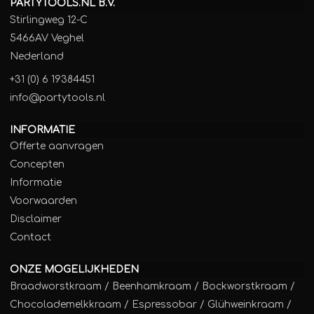
PARTYTOOLS.NL B.V.
Stirlingweg 12-C
5466AV Veghel
Nederland
+31 (0) 6 19384451
info@partytools.nl
INFORMATIE
Offerte aanvragen
Concepten
Informatie
Voorwaarden
Disclaimer
Contact
ONZE MOGELIJKHEDEN
Braadworstkraam
/
Beenhamkraam
/
Bockworstkraam
/
Chocolademelkkraam
/
Espressobar
/
Glühweinkraam
/