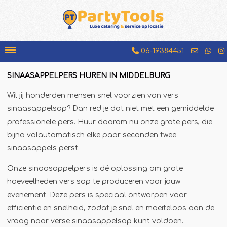
06-19384451
SINAASAPPELPERS HUREN IN MIDDELBURG
Bakfiets
Wil jij honderden mensen snel voorzien van vers
Beenhamkraam
sinaasappelsap? Dan red je dat niet met een gemiddelde
Chocolademelkkraam
professionele pers. Huur daarom nu onze grote pers, die
bijna volautomatisch elke paar seconden twee
Espressobar
sinaasappels perst.
Foodtruck
Onze sinaasappelpers is dé oplossing om grote
Glühweinkraam
hoeveelheden vers sap te produceren voor jouw
Hamburgerkraam
evenement. Deze pers is speciaal ontworpen voor
Hotdogkraam
efficiëntie en snelheid, zodat je snel en moeiteloos aan de
IJscokar
vraag naar verse sinaasappelsap kunt voldoen.