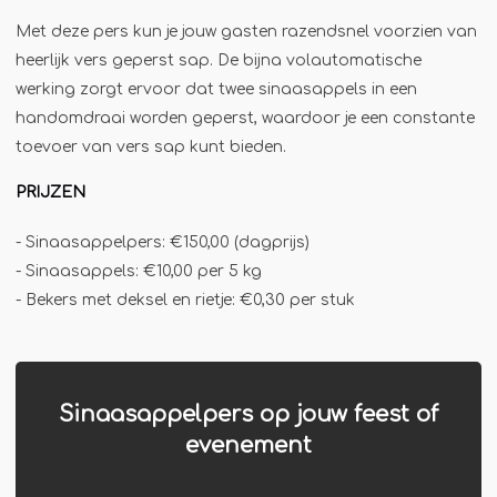
Jägermeister-tap
Met deze pers kun je jouw gasten razendsnel voorzien van
Kebabgrill
heerlijk vers geperst sap. De bijna volautomatische
werking zorgt ervoor dat twee sinaasappels in een
Partytrailer
handomdraai worden geperst, waardoor je een constante
Poffertjes
toevoer van vers sap kunt bieden.
Popcornmachine
PRIJZEN
Slush
Slurphut
- Sinaasappelpers: €150,00 (dagprijs)
- Sinaasappels: €10,00 per 5 kg
Smoothiebar
- Bekers met deksel en rietje: €0,30 per stuk
Soepkraam
Stroopwafelkraam
Sinaasappelpers
Sinaasappelpers op jouw feest of
Suikerspinmachine
evenement
Wafelkraam