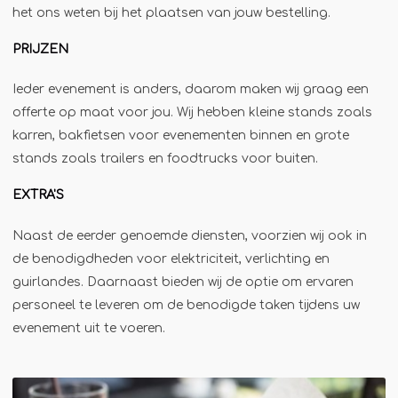
het ons weten bij het plaatsen van jouw bestelling.
Jägermeister-tap
Kebabgrill
PRIJZEN
Partytrailer
Ieder evenement is anders, daarom maken wij graag een
Poffertjes
offerte op maat voor jou. Wij hebben kleine stands zoals
Popcornmachine
karren, bakfietsen voor evenementen binnen en grote
stands zoals trailers en foodtrucks voor buiten.
Slush
Slurphut
EXTRA'S
Smoothiebar
Naast de eerder genoemde diensten, voorzien wij ook in
Soepkraam
de benodigdheden voor elektriciteit, verlichting en
Stroopwafelkraam
guirlandes. Daarnaast bieden wij de optie om ervaren
personeel te leveren om de benodigde taken tijdens uw
Sinaasappelpers
evenement uit te voeren.
Suikerspinmachine
Wafelkraam