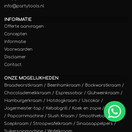
info@partytools.nl
INFORMATIE
Offerte aanvragen
Concepten
Informatie
Voorwaarden
Disclaimer
Contact
ONZE MOGELIJKHEDEN
Braadworstkraam
/
Beenhamkraam
/
Bockworstkraam
/
Chocolademelkkraam
/
Espressobar
/
Glühweinkraam
/
Hamburgerkraam
/
Hotdogkraam
/
IJscokar
/
Jägermeister-tap
/
Kebabgrill
/
Koek en zopie
/
Poffertjes
/
Popcornmachine
/
Slush Kraam
/
Smoothiebar
/
Soepkraam
/
Stroopwafelkraam
/
Sinaasappelpers
/
Suikerspinmachine
/
Wafelkraam