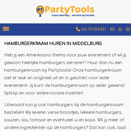
06-19384451
HAMBURGERKRAAM HUREN IN MIDDELBURG
Bakfiets
Heb jij een Amerikaans thema voor jouw evenement of wil jij
Beenhamkraam
gewoon heerlijke hamburgers serveren? Huur dan nu een
Chocolademelkkraam
hamburgerkraam bij Partytools! Onze hamburgerkraam
ziet er leuk en origineel uit en is geschikt voor ieder
Espressobar
evenement! Jij kunt de hamburgerkraam op ieder gewenst
Foodtruck
tijdstip en voor iedere locatie inzetten!
Glühweinkraam
Uiteraard kun jij ook hamburgers bij de hamburgerkraam
Hamburgerkraam
bestellen! Wij leveren verse broodjes, lekkere hamburgers,
Hotdogkraam
sauzen, sla, tomaat en eventueel ui en kaas. Wil jij meer of
IJscokar
andere ingrediënten op de hamburgers? Dat kan ook, laat