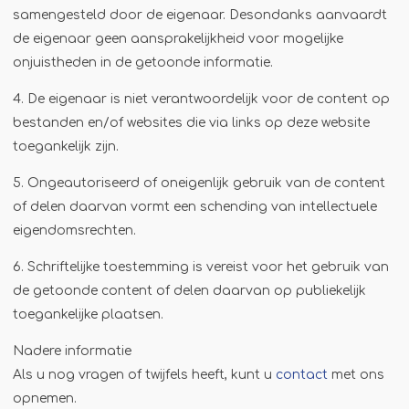
samengesteld door de eigenaar. Desondanks aanvaardt
Jägermeister-tap
de eigenaar geen aansprakelijkheid voor mogelijke
Kebabgrill
onjuistheden in de getoonde informatie.
Partytrailer
4. De eigenaar is niet verantwoordelijk voor de content op
Poffertjes
bestanden en/of websites die via links op deze website
Popcornmachine
toegankelijk zijn.
Slush
5. Ongeautoriseerd of oneigenlijk gebruik van de content
Slurphut
of delen daarvan vormt een schending van intellectuele
Smoothiebar
eigendomsrechten.
Soepkraam
6. Schriftelijke toestemming is vereist voor het gebruik van
Stroopwafelkraam
de getoonde content of delen daarvan op publiekelijk
toegankelijke plaatsen.
Sinaasappelpers
Suikerspinmachine
Nadere informatie
Als u nog vragen of twijfels heeft, kunt u
contact
met ons
Wafelkraam
opnemen.