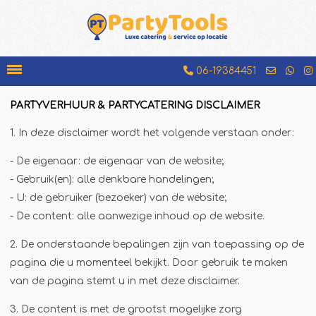
06-19384451
PARTYVERHUUR & PARTYCATERING DISCLAIMER
Bakfiets
1. In deze disclaimer wordt het volgende verstaan onder:
Beenhamkraam
- De eigenaar: de eigenaar van de website;
Chocolademelkkraam
- Gebruik(en): alle denkbare handelingen;
Espressobar
- U: de gebruiker (bezoeker) van de website;
Foodtruck
- De content: alle aanwezige inhoud op de website.
Glühweinkraam
2. De onderstaande bepalingen zijn van toepassing op de
Hamburgerkraam
pagina die u momenteel bekijkt. Door gebruik te maken
van de pagina stemt u in met deze disclaimer.
Hotdogkraam
IJscokar
3. De content is met de grootst mogelijke zorg