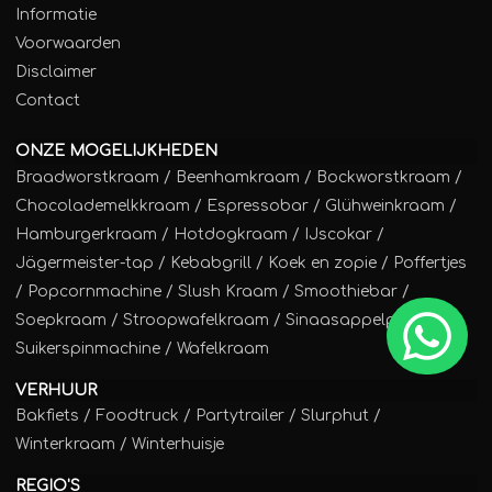
Informatie
Voorwaarden
Disclaimer
Contact
ONZE MOGELIJKHEDEN
Braadworstkraam
/
Beenhamkraam
/
Bockworstkraam
/
Chocolademelkkraam
/
Espressobar
/
Glühweinkraam
/
Hamburgerkraam
/
Hotdogkraam
/
IJscokar
/
Jägermeister-tap
/
Kebabgrill
/
Koek en zopie
/
Poffertjes
/
Popcornmachine
/
Slush Kraam
/
Smoothiebar
/
Soepkraam
/
Stroopwafelkraam
/
Sinaasappelpers
/
Suikerspinmachine
/
Wafelkraam
VERHUUR
Bakfiets
/
Foodtruck
/
Partytrailer
/
Slurphut
/
Winterkraam
/
Winterhuisje
REGIO'S