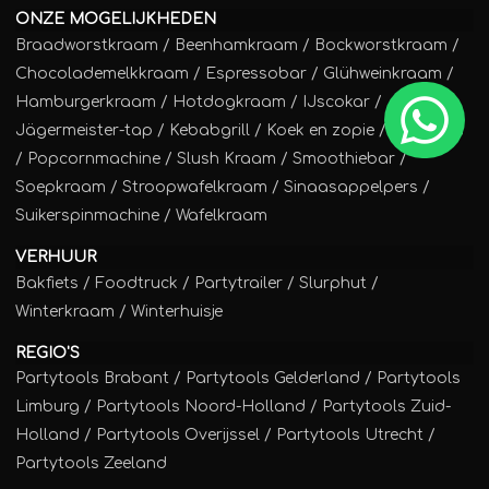
ONZE MOGELIJKHEDEN
Braadworstkraam
/
Beenhamkraam
/
Bockworstkraam
/
Chocolademelkkraam
/
Espressobar
/
Glühweinkraam
/
Hamburgerkraam
/
Hotdogkraam
/
IJscokar
/
Jägermeister-tap
/
Kebabgrill
/
Koek en zopie
/
Poffertjes
/
Popcornmachine
/
Slush Kraam
/
Smoothiebar
/
Soepkraam
/
Stroopwafelkraam
/
Sinaasappelpers
/
Suikerspinmachine
/
Wafelkraam
VERHUUR
Bakfiets
/
Foodtruck
/
Partytrailer
/
Slurphut
/
Winterkraam
/
Winterhuisje
REGIO'S
Partytools Brabant / Partytools Gelderland / Partytools
Limburg / Partytools Noord-Holland / Partytools Zuid-
Holland / Partytools Overijssel / Partytools Utrecht /
Partytools Zeeland