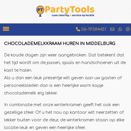
06-19384451
CHOCOLADEMELKKRAAM HUREN IN MIDDELBURG
Bakfiets
De koude dagen zijn weer aangebroken. Dat betekent dat
Beenhamkraam
het tijd wordt om de jassen, sjaals en handschoenen uit de
Chocolademelkkraam
kast te halen.
Als u dan een leuk presentje wilt geven aan uw gasten of
Espressobar
personeelsleden dan is een heerlijke warm kopje
Foodtruck
chocolademelk erg lekker.
Glühweinkraam
In combinatie met onze winterkramen geeft het ook een
Hamburgerkraam
gezellige sfeer. Of u het nou op kantoor wilt neerzetten of
Hotdogkraam
lekker buiten voor de deur, de winterkramen staan op elke
IJscokar
locatie leuk en geven een heerlijke sfeer.