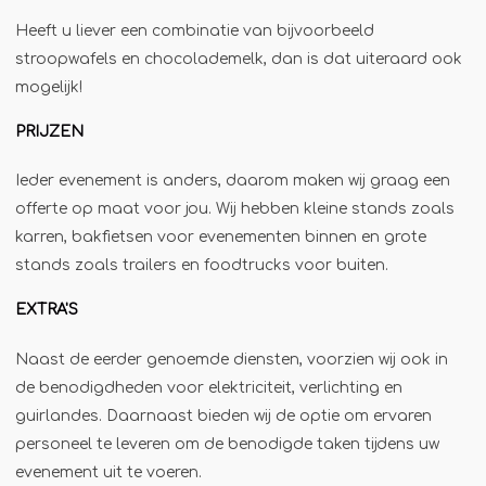
Jägermeister-tap
Heeft u liever een combinatie van bijvoorbeeld
Kebabgrill
stroopwafels en chocolademelk, dan is dat uiteraard ook
mogelijk!
Partytrailer
Poffertjes
PRIJZEN
Popcornmachine
Ieder evenement is anders, daarom maken wij graag een
Slush
offerte op maat voor jou. Wij hebben kleine stands zoals
Slurphut
karren, bakfietsen voor evenementen binnen en grote
stands zoals trailers en foodtrucks voor buiten.
Smoothiebar
Soepkraam
EXTRA'S
Stroopwafelkraam
Naast de eerder genoemde diensten, voorzien wij ook in
Sinaasappelpers
de benodigdheden voor elektriciteit, verlichting en
Suikerspinmachine
guirlandes. Daarnaast bieden wij de optie om ervaren
personeel te leveren om de benodigde taken tijdens uw
Wafelkraam
evenement uit te voeren.